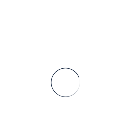
Hydraulic cylinder
Der Hydraulikzylinder ist das Bindeglied zwischen der
Hydrauliksteuerung und der Maschinenkinematik. Aufgrund
unserer langjährigen Erfahrung bieten wir Ihnen den
Hydraulikzylinder für Ihre Anwendung –
CONTINUE READING
Hydraulikaggregate
Wir bauen Hydraulikaggregate – egal ob mobil oder stationär,
Elektrohydropumpen oder auch Handpumpen, Ventile und
Sonderanfertigungen.