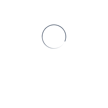
schnell und flexibel
Dank hoher Fertigungstiefe können wir Flexibilität und
Reaktionsfähigkeit garantieren
Schweißfachbetrieb mit Roboterkompetenz
Theorie und Praxis beherrschen und hohe Qualitätsansprüche
dauerhaft realisieren
einbaufertig lackiert