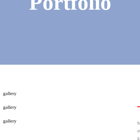
Portfolio
M
a
g