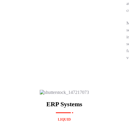
a
c
M
s
i
s
f
v
ERP Systems
LIQUID