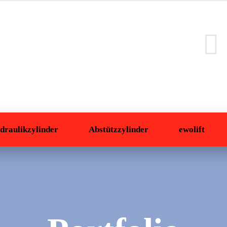
draulikzylinder
Abstützzylinder
ewolift