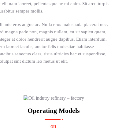
t elit nam laoreet, pellentesque ac mi enim. Sit arcu turpis
urabitur semper mollis.
i ante eros augue ac. Nulla eros malesuada placerat nec,
ed magna pede non, magnis nullam, eu sit sapien quam,
nteger at dolor hendrerit augue dapibus. Etiam interdum,
em laoreet iaculis, auctor felis molestiae habitasse
aucibus senectus class, risus ultricies hac et suspendisse,
olutpat sint dictum leo metus ut elit.
Operating Models
OIL