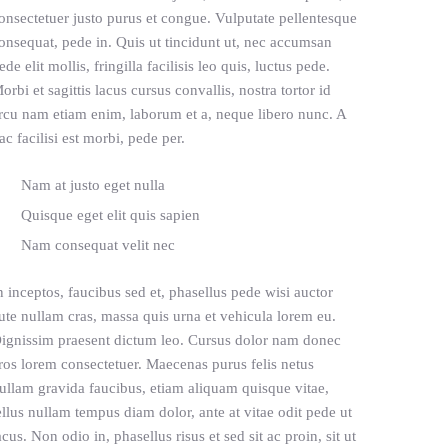
onsectetuer justo purus et congue. Vulputate pellentesque
onsequat, pede in. Quis ut tincidunt ut, nec accumsan
ede elit mollis, fringilla facilisis leo quis, luctus pede.
orbi et sagittis lacus cursus convallis, nostra tortor id
rcu nam etiam enim, laborum et a, neque libero nunc. A
ac facilisi est morbi, pede per.
Nam at justo eget nulla
Quisque eget elit quis sapien
Nam consequat velit nec
n inceptos, faucibus sed et, phasellus pede wisi auctor
ute nullam cras, massa quis urna et vehicula lorem eu.
ignissim praesent dictum leo. Cursus dolor nam donec
ros lorem consectetuer. Maecenas purus felis netus
ullam gravida faucibus, etiam aliquam quisque vitae,
ellus nullam tempus diam dolor, ante at vitae odit pede ut
acus. Non odio in, phasellus risus et sed sit ac proin, sit ut