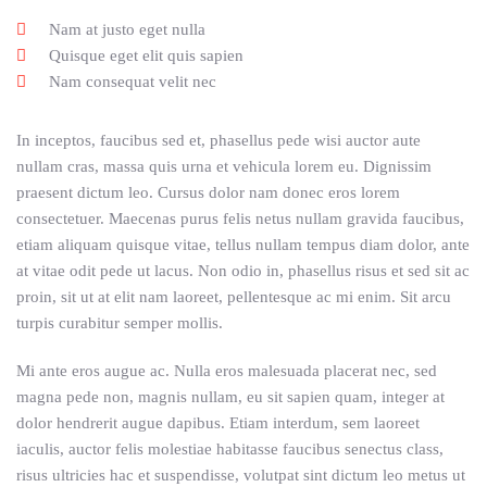
Nam at justo eget nulla
Quisque eget elit quis sapien
Nam consequat velit nec
In inceptos, faucibus sed et, phasellus pede wisi auctor aute
nullam cras, massa quis urna et vehicula lorem eu. Dignissim
praesent dictum leo. Cursus dolor nam donec eros lorem
consectetuer. Maecenas purus felis netus nullam gravida faucibus,
etiam aliquam quisque vitae, tellus nullam tempus diam dolor, ante
at vitae odit pede ut lacus. Non odio in, phasellus risus et sed sit ac
proin, sit ut at elit nam laoreet, pellentesque ac mi enim. Sit arcu
turpis curabitur semper mollis.
Mi ante eros augue ac. Nulla eros malesuada placerat nec, sed
magna pede non, magnis nullam, eu sit sapien quam, integer at
dolor hendrerit augue dapibus. Etiam interdum, sem laoreet
iaculis, auctor felis molestiae habitasse faucibus senectus class,
risus ultricies hac et suspendisse, volutpat sint dictum leo metus ut